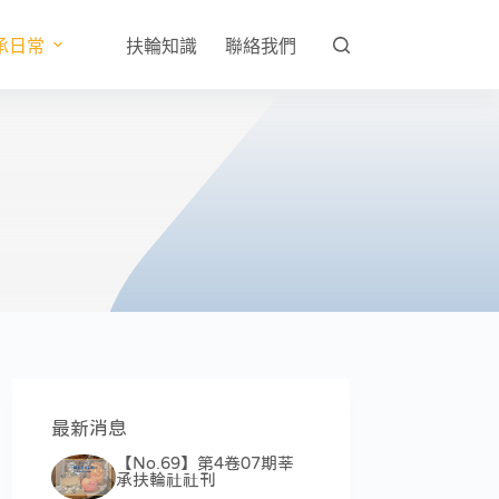
承日常
扶輪知識
聯絡我們
最新消息
【No.69】第4卷07期莘
承扶輪社社刊