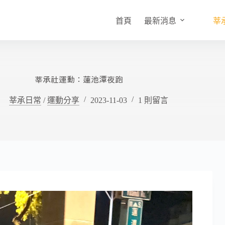
首頁
最新消息
莘
莘承社運動：蓮池潭夜跑
莘承日常
/
運動分享
2023-11-03
1 則留言