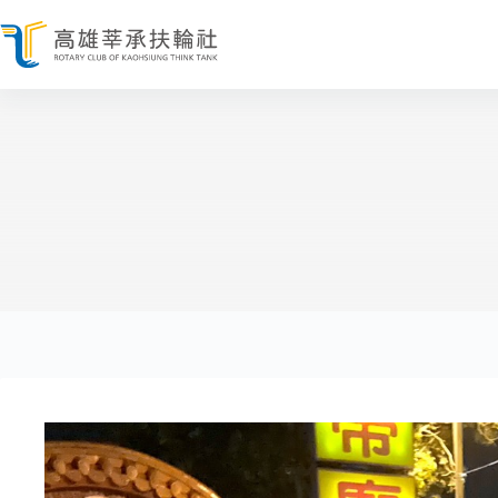
跳
至
主
要
內
容