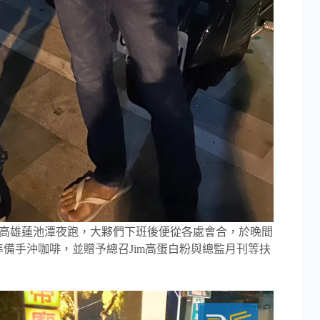
一起至高雄蓮池潭夜跑，大夥們下班後便從各處會合，於晚間
人準備手沖咖啡，並贈予總召Jim高蛋白粉與總監月刊等扶