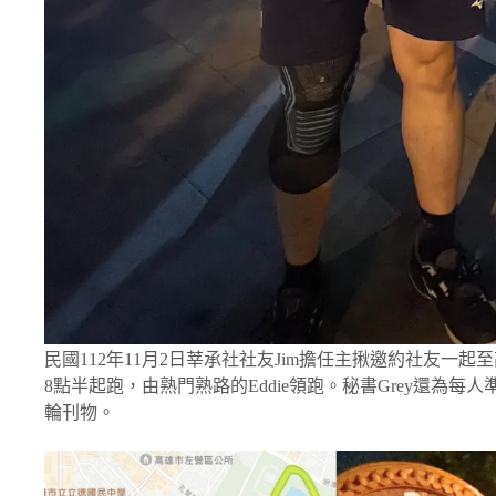
民國112年11月2日莘承社社友Jim擔任主揪邀約社友
8點半起跑，由熟門熟路的Eddie領跑。秘書Grey還為每
輪刊物。