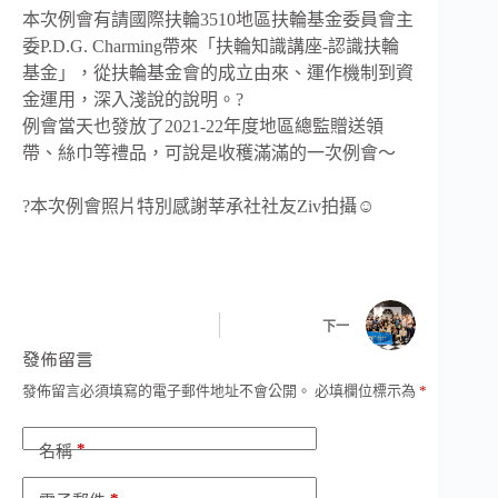
本次例會有請國際扶輪3510地區扶輪基金委員會主
委P.D.G. Charming帶來「扶輪知識講座-認識扶輪
基金」，從扶輪基金會的成立由來、運作機制到資
金運用，深入淺說的說明。?
例會當天也發放了2021-22年度地區總監贈送領
帶、絲巾等禮品，可說是收穫滿滿的一次例會～
?本次例會照片特別感謝莘承社社友Ziv拍攝☺️
下一
發佈留言
發佈留言必須填寫的電子郵件地址不會公開。
必填欄位標示為
*
*
名稱