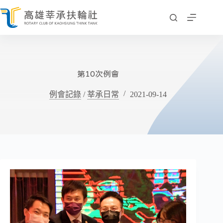
跳
至
主
要
內
容
第10次例會
例會記錄
/
莘承日常
2021-09-14