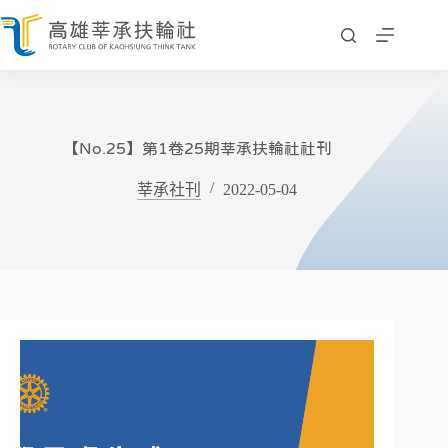
跳
至
主
要
內
容
【No.25】第1卷25期莘承扶輪社社刊
莘承社刊
2022-05-04