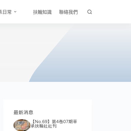
承日常
扶輪知識
聯絡我們
最新消息
【No.69】第4卷07期莘
承扶輪社社刊