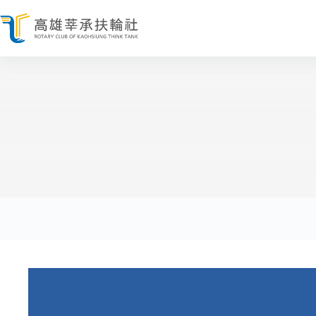
跳
至
主
要
內
容